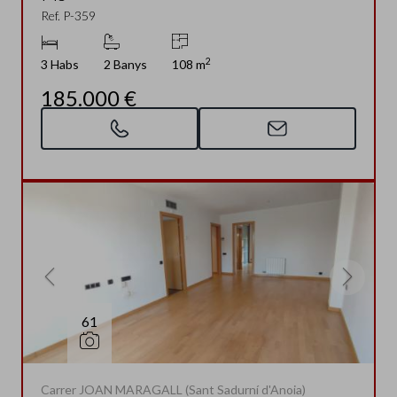
Ref. P-359
2
3 Habs
2 Banys
108 m
185.000 €
61
Carrer JOAN MARAGALL (Sant Sadurní d'Anoia)