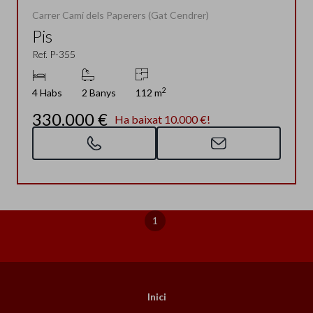
Carrer Camí dels Paperers (Gat Cendrer)
Pis
Ref. P-355
2
4 Habs
2 Banys
112 m
330.000 €
Ha baixat 10.000 €!
1
Inici