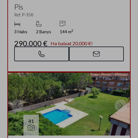
Pis
Ref. P-358
2
3 Habs
2 Banys
144 m
290.000 €
Ha baixat 20.000 €!
41