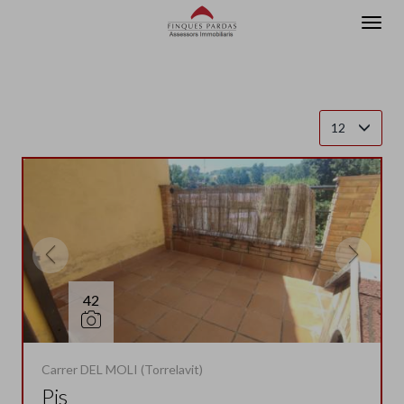
Filtrar
Ordena
3 immobles en total
Veure resultats
12
42
Carrer DEL MOLI (Torrelavit)
Pis