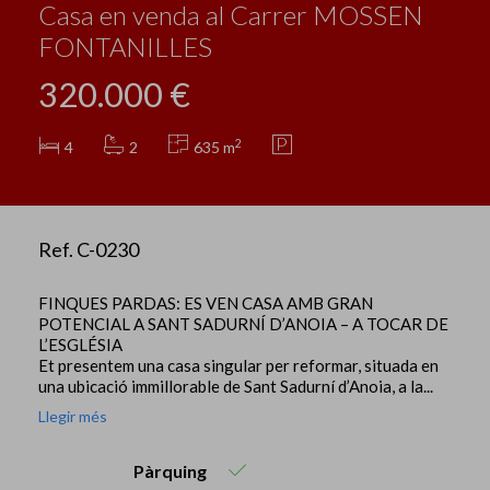
Casa en venda al Carrer MOSSEN
FONTANILLES
320.000 €
2
4
2
635 m
Ref. C-0230
FINQUES PARDAS: ES VEN CASA AMB GRAN
POTENCIAL A SANT SADURNÍ D’ANOIA – A TOCAR DE
L’ESGLÉSIA
Et presentem una casa singular per reformar, situada en
una ubicació immillorable de Sant Sadurní d’Anoia, a la...
Llegir més
Pàrquing