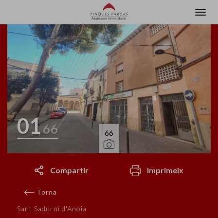
01
66
66
Compartir
Imprimeix
Torna
Sant Sadurní d'Anoia