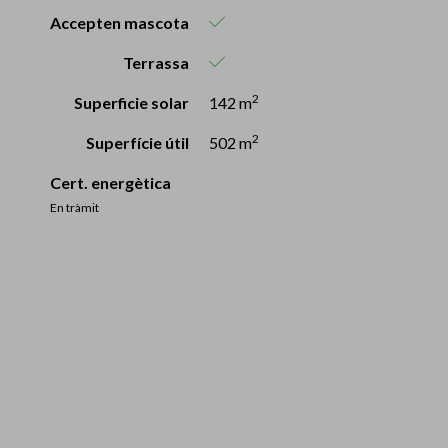
Accepten mascota
Terrassa
2
Superficie solar
142 m
2
Superfície útil
502 m
Cert. energètica
En tràmit