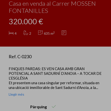
Casa en venda al Carrer MOSSEN
FONTANILLES
320.000 €
2
4
2
635 m
Ref. C-0230
FINQUES PARDAS: ES VEN CASA AMB GRAN
POTENCIAL A SANT SADURNÍ D’ANOIA – A TOCAR DE
L’ESGLÉSIA
Et presentem una casa singular per reformar, situada en
una ubicació immillorable de Sant Sadurní d’Anoia, a la...
Llegir més
Pàrquing