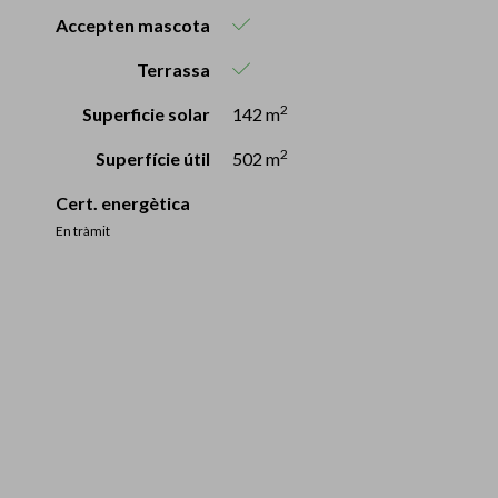
Accepten mascota
Terrassa
2
Superficie solar
142 m
2
Superfície útil
502 m
Cert. energètica
En tràmit