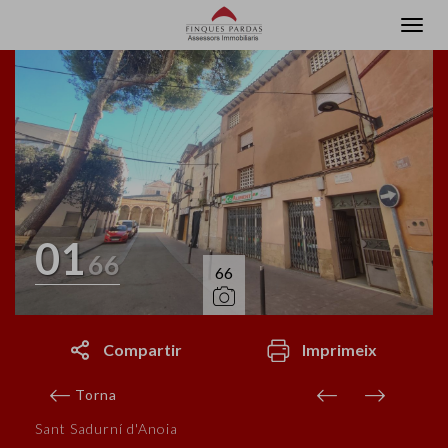
01
66
66
Compartir
Imprimeix
Torna
Sant Sadurní d'Anoia